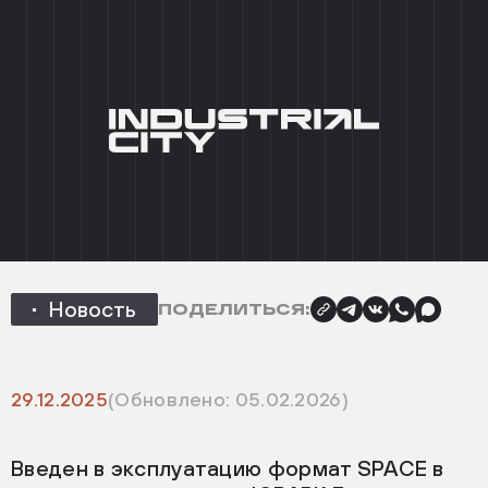
+7 (495) 215 03 95
0
EN
ГЛАВНАЯ
/
НОВОСТИ
/
ВВЕДЕН В ЭКСПЛУАТАЦИЮ
ФОРМАТ SPACE
НАЗАД
Введен в эксплуатацию формат
SPACE
Новость
ПОДЕЛИТЬСЯ:
29.12.2025
(Обновлено: 05.02.2026)
Введен в эксплуатацию формат SPACE в