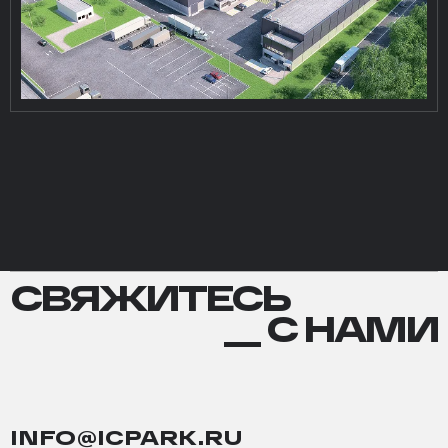
СВЯЖИТЕСЬ
СВЯЖИТЕСЬ
С
__ С НАМИ
НАМИ
INFO@ICPARK.RU