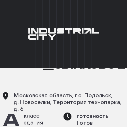
+7 (495) 215 03 95
0
EN
ГЛАВНАЯ
/
КАТАЛОГ ПАРКОВ
/
ICP СЫНКОВО
/
СЫНКОВО 2
INDUSTRIAL CITY
__СЫНКОВО 2
ПРОМЫШЛЕННЫЙ
ПАРК
СЫНКОВО
2
Московская область, г.о. Подольск,
д. Новоселки, Территория технопарка,
д. 6
A
класс
готовность
здания
Готов