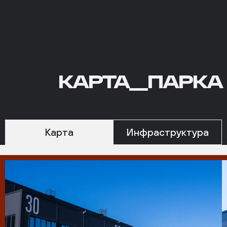
КАРТА
КАРТА__ПАРКА
ПАРКА
Карта
Инфраструктура