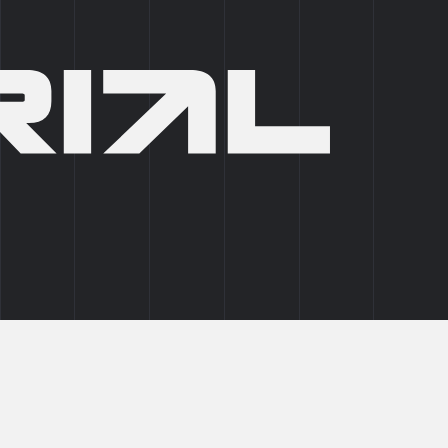
+7 (495) 215 03 95
0
EN
СТИ
ПОДОБРАТЬ ПОМЕЩЕНИЕ
ено: 05.02.2026)
тдела продаж INDUSTRIAL CITY в
.