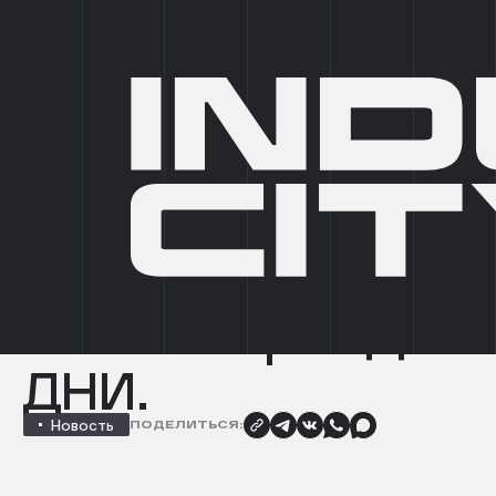
IC SELECT
IC PRIVATE
ПАРКИ
5
ФОРМАТЫ
6
ГЛАВНАЯ
/
НОВОСТИ
/
ГРАФИК РАБОТЫ ОТДЕЛА ПРОДАЖ INDUSTRIAL CITY
НАЗАД
График работы
продаж INDUST
CITY в праздн
дни.
Новость
ПОДЕЛИТЬСЯ: