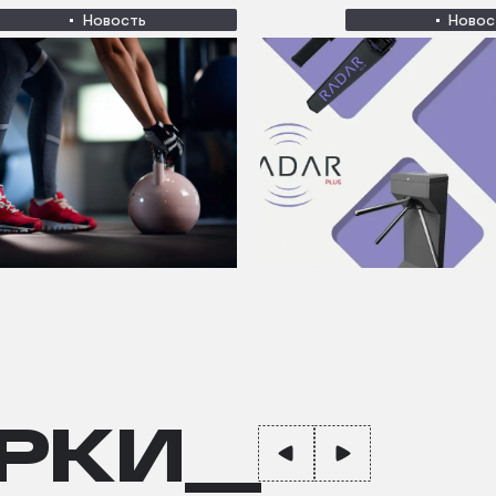
Новость
Новос
РКИ__