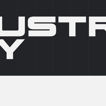
О КОМПАНИИ
БРОКЕРАМ
АРТ-ПРОСТРАНСТВА
НОВО
 В ПРАЗДНИЧНЫЕ ДНИ.
 отдела
29.12.2025
(Обновл
RIAL
График работы о
праздничные дни
ичные