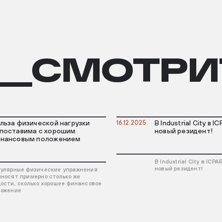
__СМОТРИ
льза физической нагрузки
16.12.2025
В Industrial City в 
поставима с хорошим
новый резидент!
нансовым положением
В Industrial City в ICP
новый резидент!
гулярные физические упражнения
иносят примерно столько же
дости, сколько хорошее финансовое
ложение