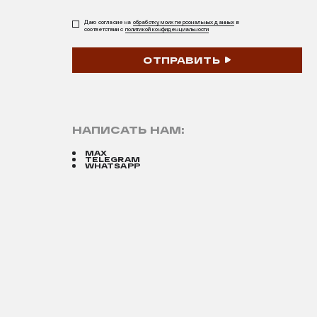
Даю согласие на
обработку моих персональных данных
в
соответствии с
политикой конфиденциальности
ОТПРАВИТЬ
НАПИСАТЬ НАМ:
MAX
TELEGRAM
WHATSAPP