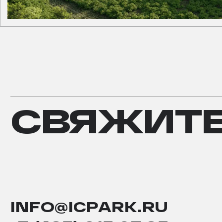
СВЯЖИТЕ
СВЯЖИТ
С
НАМИ
INFO@ICPARK.RU