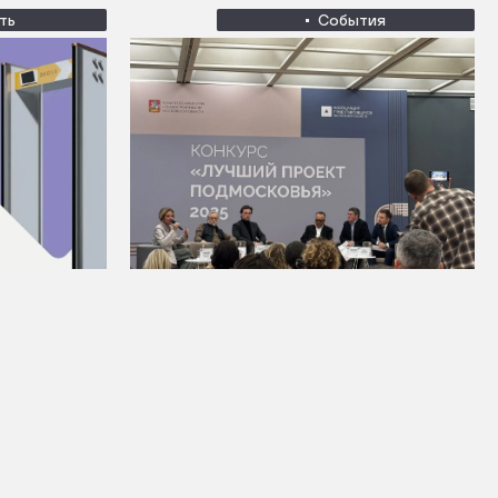
ть
События