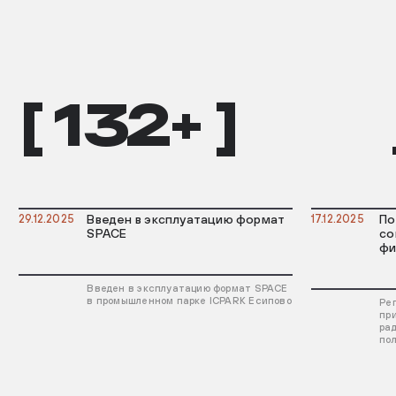
[ 132+ ]
29.12.2025
Введен в эксплуатацию формат
17.12.2025
По
SPACE
со
фи
Введен в эксплуатацию формат SPACE
в промышленном парке ICPARK Есипово
Ре
пр
ра
по