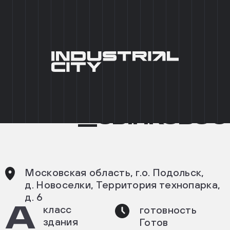
+7 (495) 215 03 95
0
EN
ГЛАВНАЯ
/
КАТАЛОГ ПАРКОВ
/
ICP СЫНКОВО
/
СЫНКОВО 3
INDUSTRIAL CITY
__СЫНКОВО 3
ПРОМЫШЛЕННЫЙ
ПАРК
СЫНКОВО
3
Московская область, г.о. Подольск,
д. Новоселки, Территория технопарка,
д. 6
А
класс
готовность
здания
Готов