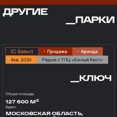
ДРУГИЕ
ДРУГИЕ
ПАРКИ
__ПАРКИ
IC Select
Продажа
Аренда
4кв. 2026
Рядом с ТЛЦ «Белый Раст»
__КЛЮЧ
Общая площадь
2
127 600 М
Адрес
МОСКОВСКАЯ ОБЛАСТЬ,