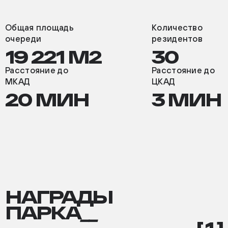
Общая площадь
Количество
очереди
резидентов
19 221 М2
30
Расстояние до
Расстояние до
МКАД
ЦКАД
20 МИН
3 МИН
НАГРАДЫ
НАГРАДЫ
ПАРКА
ПАРКА
__
1
[ 1 ]