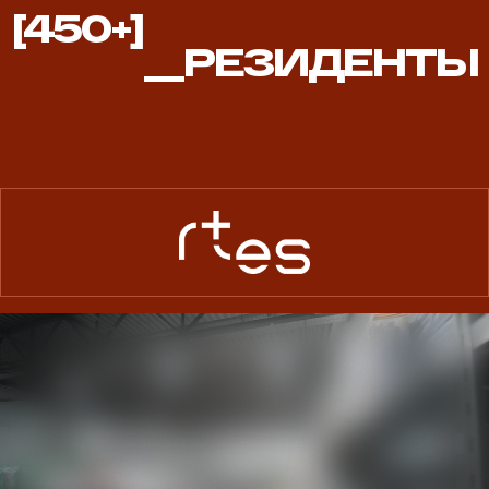
450+
[450+]
РЕЗИДЕНТЫ
__РЕЗИДЕНТЫ
Играть