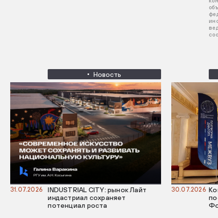
ко
об
фе
ин
ве
со
Новость
31.07.2026
INDUSTRIAL CITY: рынок Лайт
30.07.2026
Ко
индастриал сохраняет
по
потенциал роста
Фо