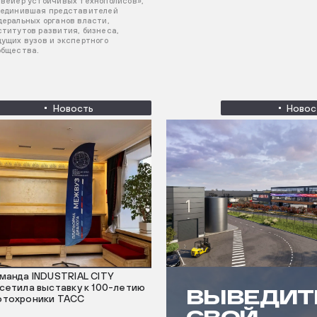
нвейер устойчивых технополисов»,
ъединившая представителей
деральных органов власти,
ститутов развития, бизнеса,
дущих вузов и экспертного
общества.
Новость
Новос
манда INDUSTRIAL CITY
сетила выставку к 100-летию
ВЫВЕДИТ
тохроники ТАСС