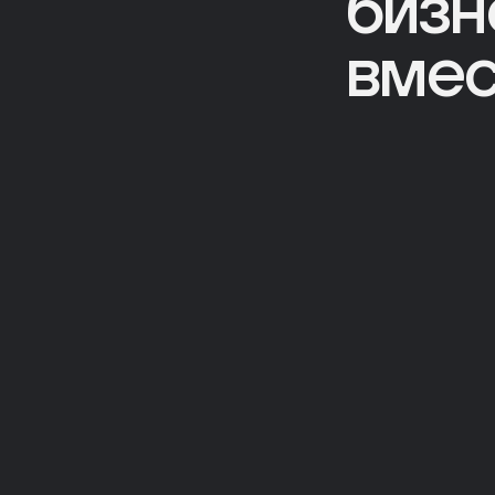
бизн
вмес