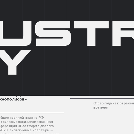
О КОМПАНИИ
БРОКЕРАМ
АРТ-ПРОСТРАНСТВА
НОВО
_
латформа диалога -
03.08.2026
Слово года
жВУЗ:Экологичные кластеры
конвейер устойчивых
хнополисов»
Слово года как отраже
времени
Общественной палате РФ
стоялась специализированная
нференция «Платформа диалога
жВУЗ: экологичные кластеры —