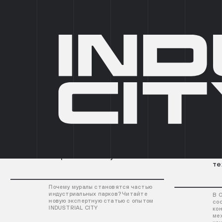
IC SELECT
IC PRIVATE
ПАРКИ
5
ФОРМАТЫ
6
Все
События
Новости
07.08.2026
Промышленные муралы: зачем
05.08.2026
«П
индустриальным паркам
ме
современное искусство
— 
те
Почему муралы становятся частью
индустриальных парков? Читайте
В 
новую экспертную статью с опытом
со
INDUSTRIAL CITY
ко
ме