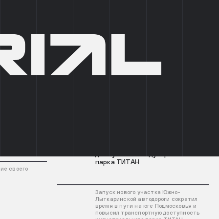
+7 (495) 215 03 95
0
EN
СТИ
ПОДОБРАТЬ ПОМЕЩЕНИЕ
ГЛАВНАЯ
/
НОВОСТИ
_НОВОСТИ
Сначала новые
03.08.2026
Открытие нового участка ЮЛА
повысило транспортную
доступность индустриального
парка ТИТАН
ние своего
Запуск нового участка Южно-
Лыткаринской автодороги сократил
время в пути на юге Подмосковья и
повысил транспортную доступность