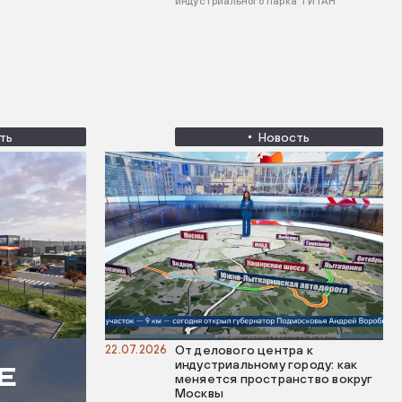
индустриального парка ТИТАН
ть
Новость
22.07.2026
От делового центра к
индустриальному городу: как
Е
меняется пространство вокруг
Москвы