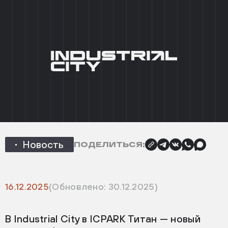
+7 (495) 215 03 95
0
EN
ГЛАВНАЯ
/
НОВОСТИ
/
В INDUSTRIAL CITY В ICPARK
ТИТАН — НОВЫЙ РЕЗИДЕНТ!
НАЗАД
В Industrial City в ICPARK Титан —
новый резидент!
Новость
ПОДЕЛИТЬСЯ:
16.12.2025
(Обновлено: 30.12.2025)
В Industrial City в ICPARK Титан — новый