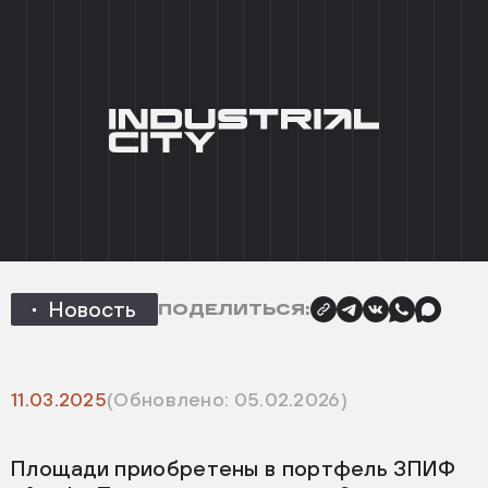
+7 (495) 215 03 95
0
EN
ГЛАВНАЯ
/
НОВОСТИ
/
УК «АЛЬФА-КАПИТАЛ»
ПРИОБРЕЛА ПЛОЩАДИ В INDUSTRIAL CITY ЕСИПОВО
НАЗАД
УК «Альфа-Капитал» приобрела
площади в Industrial City Есипово
Новость
ПОДЕЛИТЬСЯ:
11.03.2025
(Обновлено: 05.02.2026)
Площади приобретены в портфель ЗПИФ