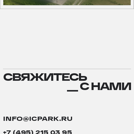
СВЯЖИТЕСЬ
СВЯЖИТЕСЬ
С
__ С НАМИ
НАМИ
INFO@ICPARK.RU
+7 (495) 215 03 95