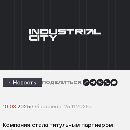
+7 (495) 215 03 95
0
EN
ГЛАВНАЯ
/
НОВОСТИ
/
ХСА ПОДДЕРЖАЛ
ПРОВЕДЕНИЕ КУБКА НАЦИЙ-2025
НАЗАД
ХСА поддержал проведение
Кубка наций-2025
Новость
ПОДЕЛИТЬСЯ:
10.03.2025
(Обновлено: 25.11.2025)
Компания стала титульным партнёром