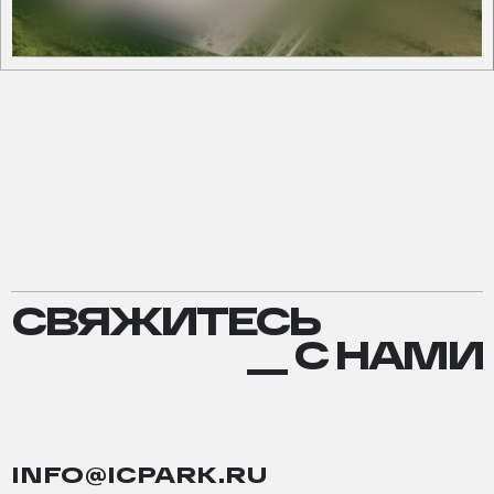
СВЯЖИТЕСЬ
СВЯЖИТЕСЬ
С
__ С НАМИ
НАМИ
INFO@ICPARK.RU