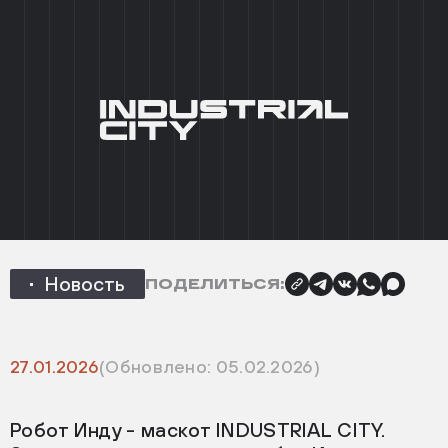
+7 (495) 215 03 95
0
EN
ГЛАВНАЯ
/
НОВОСТИ
/
РОБОТ ИНДУ - МАСКОТ
INDUSTRIAL CITY
НАЗАД
Робот Инду - маскот
INDUSTRIAL CITY
Новость
ПОДЕЛИТЬСЯ:
27.01.2026
(Обновлено: 05.02.2026)
Робот Инду - маскот INDUSTRIAL CITY.