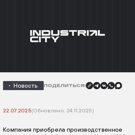
+7 (495) 215 03 95
0
EN
ГЛАВНАЯ
/
НОВОСТИ
/
В INDUSTRIAL CITY ТИТАН
НОВЫЙ РЕЗИДЕНТ
НАЗАД
В Industrial City Титан новый
резидент
Новость
ПОДЕЛИТЬСЯ:
22.07.2025
(Обновлено: 24.11.2025)
Компания приобрела производственное