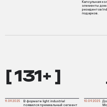
Капсульная ко
элементы дома
резидентов Ind
подарков.
[ 131+ ]
11.09.2025
В формате light industrial
10.09.2025
До
появился премиальный сегмент
Мо