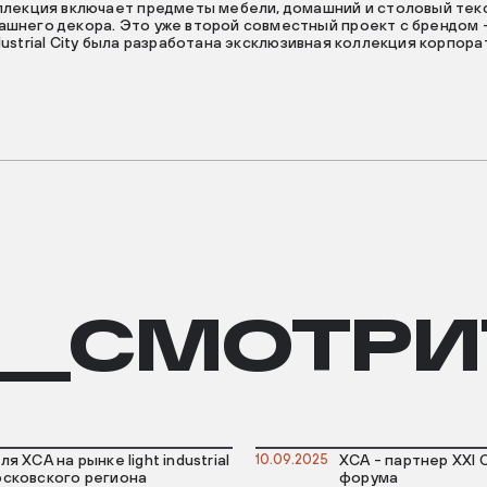
ллекция включает предметы мебели, домашний и столовый текс
шнего декора. Это уже второй совместный проект с брендом 
ustrial City была разработана эксклюзивная коллекция корпор
__СМОТРИ
ля ХСА на рынке light industrial
10.09.2025
ХСА - партнер ХХI 
сковского региона
форума