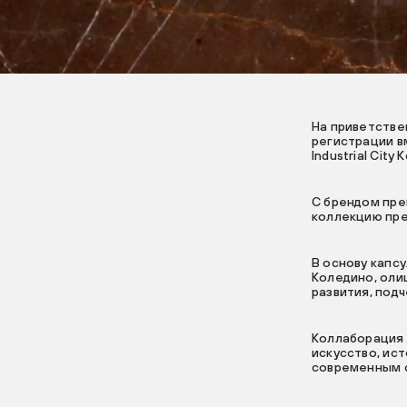
На приветстве
регистрации в
Industrial City
С брендом пре
коллекцию пре
В основу капсу
Коледино, оли
развития, под
Коллаборация 
искусство, ис
современным о