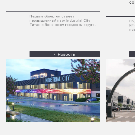
со
Первым объектом станет
промышленный парк Industrial City
По
Титан в Ленинском городском округе.
NF
поз
Новость