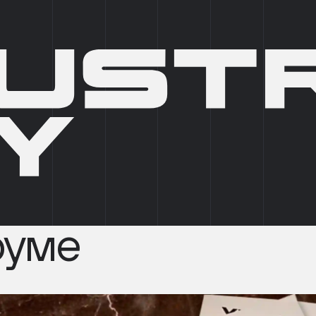
О КОМПАНИИ
БРОКЕРАМ
АРТ-ПРОСТРАНСТВА
НОВО
УРА ДОМА&QUOT; ПРЕДСТАВЛЕНА НА XXI СКЛАДСКОМ ФОРУМЕ
dustrial
11.09.2025
(Обновл
а дома"
На приветственн
реализованный в 
а XXI
руме