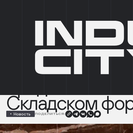
IC SELECT
IC PRIVATE
ПАРКИ
5
ФОРМАТЫ
6
ГЛАВНАЯ
/
НОВОСТИ
/
КОЛЛАБОРАЦИЯ INDUSTRIAL CITY И &QUOT;КУЛЬТ
НАЗАД
Коллаборация In
City и "Культур
представлена н
Складском фо
Новость
ПОДЕЛИТЬСЯ: