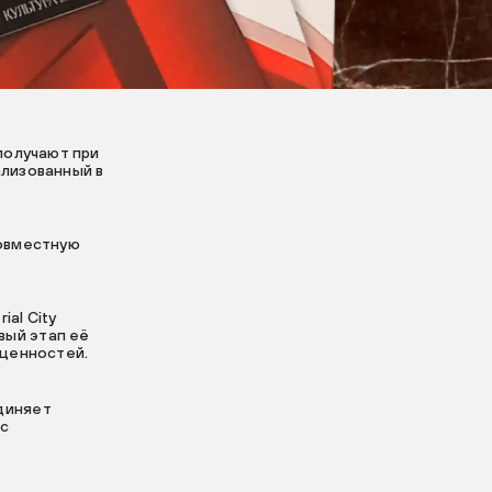
получают при
ализованный в
совместную
ial City
вый этап её
 ценностей.
диняет
 с