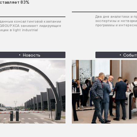
ставляет 83%
Два дня аналитики и п
экспертизы и нетворки
 данным консалтинговой компании
программы и интересн
 GROUP ХСА занимает лидирующие
иции в light industrial
Новость
Событ