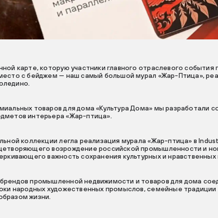
нной карте, которую участники главного отраслевого события 
место с бейджем — наш самый большой мурал «Жар-Птица», ре
 Коледино.
миальных товаров для дома «Культура Дома» мы разработали 
дметов интерьера «Жар-птица».
льной коллекции легла реализация мурала «Жар-птица» в Industr
цетворяющего возрождение российской промышленности и но
черкивающего важность сохранения культурных и нравственных
брендов промышленной недвижимости и товаров для дома сое
токи народных художественных промыслов, семейные традиции
бразом жизни.