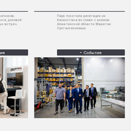
рогнозов,
Парк посетила делегация из
нга, деловой
Казахстана во главе с акимом
ых встреч.
Алматинской области Маратом
Султангазиевым.
ия
События