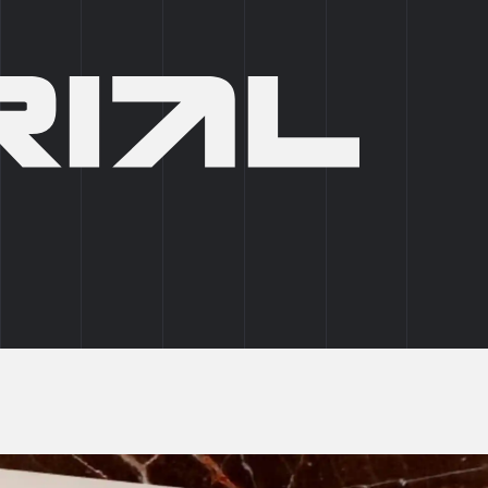
+7 (495) 215 03 95
0
EN
СТИ
ПОДОБРАТЬ ПОМЕЩЕНИЕ
ено: 05.02.2026)
ой карте - мурал «Жар-Птица»,
Industrial City Коледино