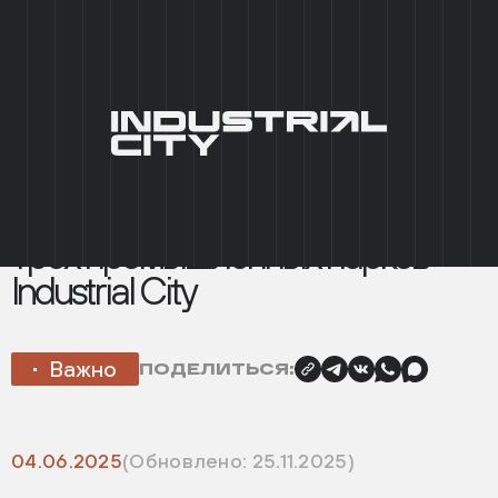
+7 (495) 215 03 95
0
EN
ГЛАВНАЯ
/
НОВОСТИ
/
ХСА ОБЪЯВЛЯЕТ О
РЕАЛИЗАЦИИ ТРЁХ ПРОМЫШЛЕННЫХ ПАРКОВ
INDUSTRIAL CITY
НАЗАД
ХСА объявляет о реализации
трёх промышленных парков
Industrial City
Важно
ПОДЕЛИТЬСЯ:
04.06.2025
(Обновлено: 25.11.2025)