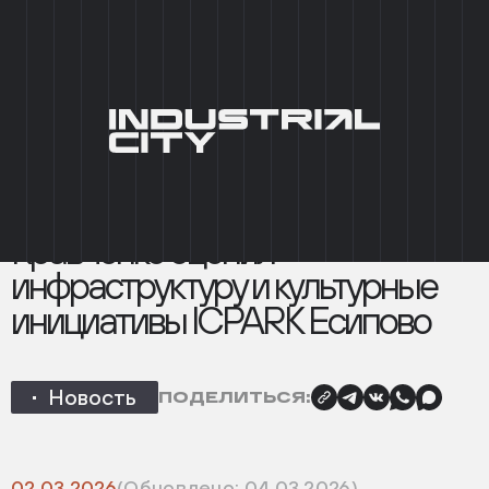
+7 (495) 215 03 95
0
EN
ГЛАВНАЯ
/
НОВОСТИ
/
ДЕПУТАТ ГОСДУМЫ ДЕНИС
КРАВЧЕНКО ОЦЕНИЛ ИНФРАСТРУКТУРУ И
КУЛЬТУРНЫЕ ИНИЦИАТИВЫ ICPARK ЕСИПОВО
НАЗАД
Депутат Госдумы Денис
Кравченко оценил
инфраструктуру и культурные
инициативы ICPARK Есипово
Новость
ПОДЕЛИТЬСЯ:
02.03.2026
(Обновлено: 04.03.2026)