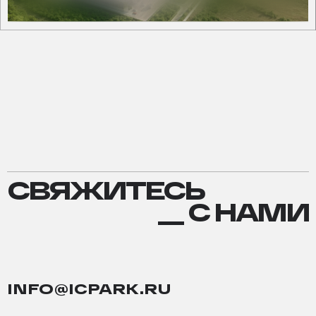
СВЯЖИТЕСЬ
СВЯЖИТЕСЬ
С
__ С НАМИ
НАМИ
INFO@ICPARK.RU