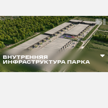
ВНУТРЕННЯЯ
ИНФРАСТРУКТУРА ПАРКА
площадка грузовых дронов
лаундж-зона
смарт-офисы
кафе
магазин