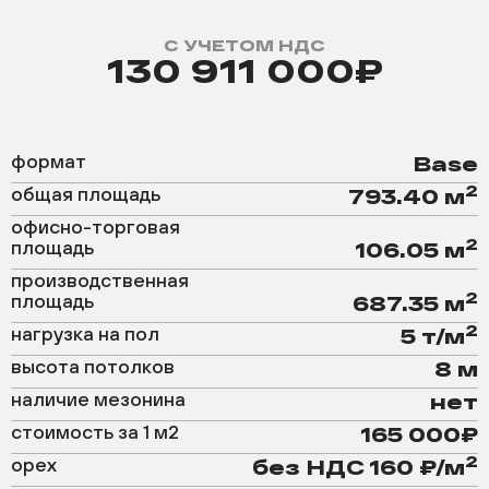
С УЧЕТОМ НДС
130 911 000₽
формат
Base
2
общая площадь
793.40 м
офисно-торговая
2
площадь
106.05 м
производственная
2
площадь
687.35 м
2
нагрузка на пол
5 т/м
высота потолков
8 м
наличие мезонина
нет
стоимость за 1 м2
165 000₽
2
орех
без НДС 160 ₽/м