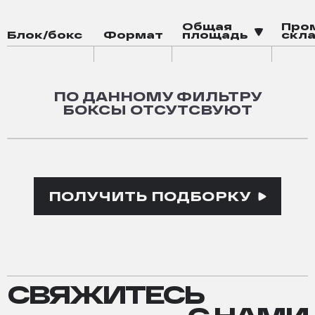
электрозаправка
Общая
Про
Блок/бокс
Формат
площадь
скла
падел-корт
баскетбольная площадка
зона воркаута
ПО ДАННОМУ ФИЛЬТРУ
робот-мойка
БОКСЫ ОТСУТСВУЮТ
ПОЛУЧИТЬ ПОДБОРКУ
СВЯЖИТЕСЬ
СВЯЖИТЕСЬ