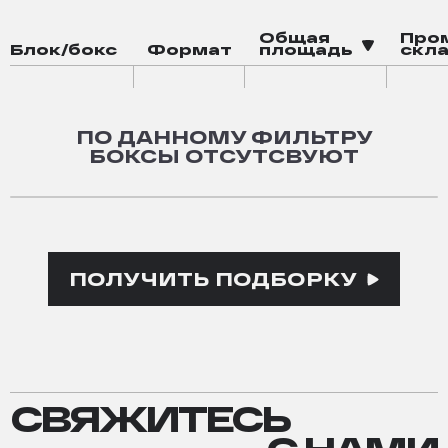
электрозаправка
Общая
Про
Блок/бокс
Формат
площадь
скла
падел-корт
баскетбольная площадка
зона воркаута
ПО ДАННОМУ ФИЛЬТРУ
робот-мойка
БОКСЫ ОТСУТСВУЮТ
ПОЛУЧИТЬ ПОДБОРКУ
СВЯЖИТЕСЬ
СВЯЖИТЕСЬ