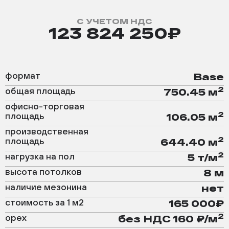
С УЧЕТОМ НДС
123 824 250₽
формат
Base
2
общая площадь
750.45 м
офисно-торговая
2
площадь
106.05 м
производственная
2
площадь
644.40 м
2
нагрузка на пол
5 т/м
высота потолков
8 м
наличие мезонина
нет
стоимость за 1 м2
165 000₽
2
орех
без НДС 160 ₽/м