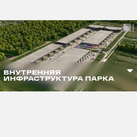
ВНУТРЕННЯЯ
ИНФРАСТРУКТУРА ПАРКА
площадка грузовых дронов
лаундж-зона
смарт-офисы
кафе
магазин