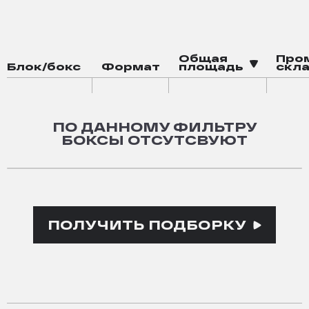
Смарт-офис
Баскетбольная площадка
Робот-мойка
Общая
Про
Блок/бокс
Формат
площадь
скла
Электрозаправка
Площадка для посадки грузовых дронов
ПО ДАННОМУ ФИЛЬТРУ
БОКСЫ ОТСУТСВУЮТ
ПОЛУЧИТЬ ПОДБОРКУ