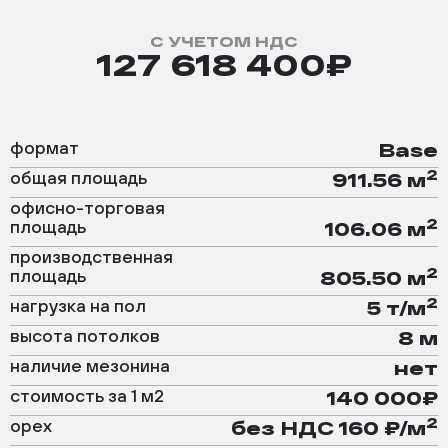
С УЧЕТОМ НДС
127 618 400₽
формат
Base
2
общая площадь
911.56 м
офисно-торговая
2
площадь
106.06 м
производственная
2
площадь
805.50 м
2
нагрузка на пол
5 т/м
высота потолков
8 м
наличие мезонина
нет
стоимость за 1 м2
140 000₽
2
орех
без НДС 160 ₽/м