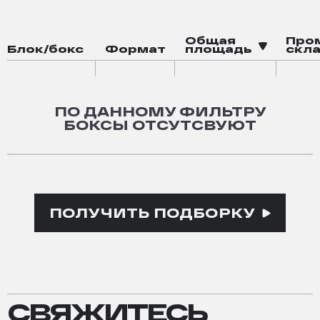
зона воркаута
баскетбольная площадка
Общая
Про
Блок/бокс
Формат
площадь
скла
падел-корт
робот-мойка
ПО ДАННОМУ ФИЛЬТРУ
БОКСЫ ОТСУТСВУЮТ
ПОЛУЧИТЬ ПОДБОРКУ
СВЯЖИТЕСЬ
СВЯЖИТЕСЬ