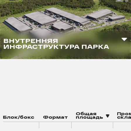
ВНУТРЕННЯЯ
ИНФРАСТРУКТУРА ПАРКА
Электрозаправка
смарт-офисы
Кафе
Магазин
зона воркаута
баскетбольная площадка
Общая
Про
Блок/бокс
Формат
площадь
скла
падел-корт
робот-мойка