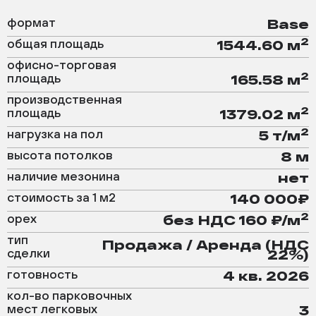
формат
Base
2
общая площадь
1544.60 м
офисно-торговая
2
площадь
165.58 м
производственная
2
площадь
1379.02 м
2
нагрузка на пол
5 т/м
высота потолков
8 м
наличие мезонина
нет
стоимость за 1 м2
140 000₽
2
орех
без НДС 160 ₽/м
тип
Продажа / Аренда (НДС
сделки
22%)
готовность
4 кв. 2026
кол-во парковочных
мест легковых
3