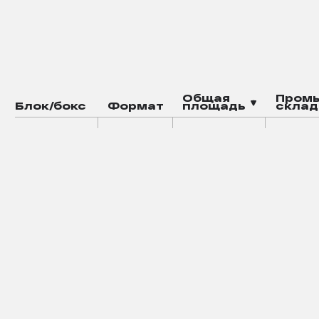
Общая
Пром
Блок/бокс
Формат
площадь
склад