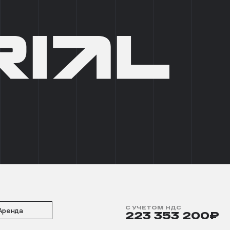
+7 (495) 215 03 95
0
EN
СТИ
ПОДОБРАТЬ ПОМЕЩЕНИЕ
ВО 5
БОКС 7
2
 М
С УЧЕТОМ НДС
Аренда
223 353 200₽