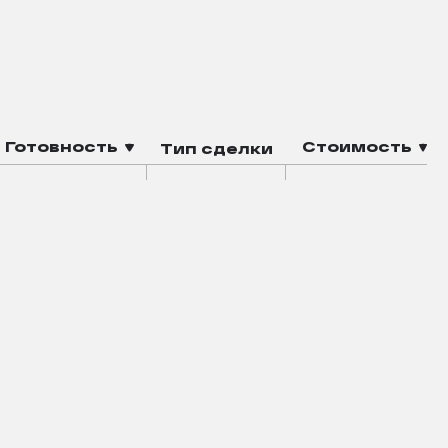
Кафе
Магазин
баскетбольная
зона воркаута
площадка
падел-корт
робот-мойка
Готовность
Стоимость
Тип сделки