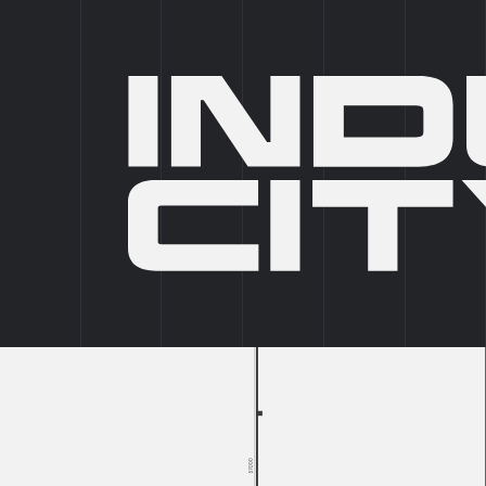
IC SELECT
IC PRIVATE
ПАРКИ
5
ФОРМАТЫ
6
ГЛАВНАЯ
/
КАТАЛОГ ПАРКОВ
/
ICP ЕСИПОВО
/
ЕСИПОВО 5
/
БЛОК A БОКС 7
НАЗАД В КАТАЛОГ
БЛОК
A
БОКС
7
1595.38
2
М