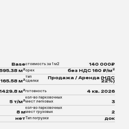
стоимость за 1 м2
Base
140 000₽
2
2
орех
595.38 м
без НДС 160 ₽/м
тип
Продажа / Аренда (НДС
2
сделки
165.58 м
22%)
2
готовность
1429.8 м
4 кв. 2026
кол-во парковочных
2
мест легковых
5 т/м
3
кол-во парковочных
мест грузовых
8 м
2
Тип погрузки
нет
док