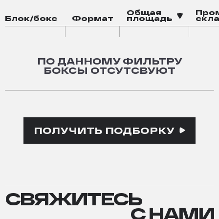
Общая
Про
Блок/бокс
Формат
площадь
скла
ПО ДАННОМУ ФИЛЬТРУ
БОКСЫ ОТСУТСВУЮТ
ПОЛУЧИТЬ ПОДБОРКУ
СВЯЖИТЕСЬ
СВЯЖИТЕСЬ
С
__ С НАМИ