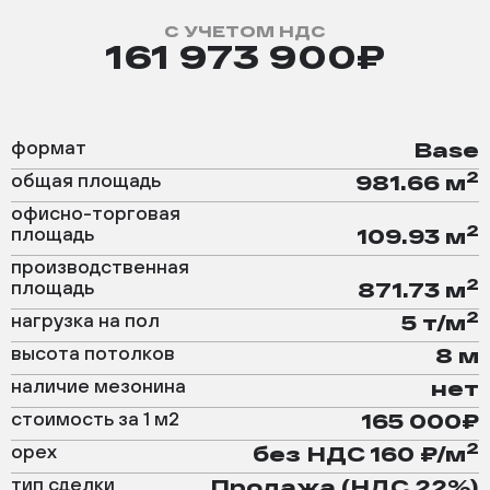
С УЧЕТОМ НДС
161 973 900₽
формат
Base
2
общая площадь
981.66 м
офисно-торговая
2
площадь
109.93 м
производственная
2
площадь
871.73 м
2
нагрузка на пол
5 т/м
высота потолков
8 м
наличие мезонина
нет
стоимость за 1 м2
165 000₽
2
орех
без НДС 160 ₽/м
тип сделки
Продажа (НДС 22%)