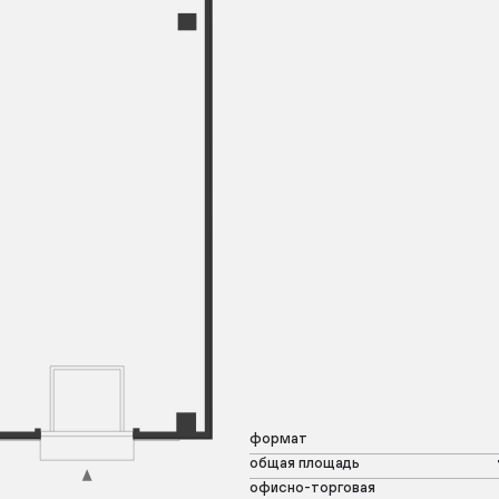
формат
общая площадь
офисно-торговая