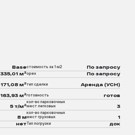
стоимость за 1 м2
Base
По запросу
2
орех
1335,01 м
По запросу
2
тип сделки
171,08 м
Аренда (УСН)
2
готовность
1163,93 м
готов
кол-во парковочных
2
мест легковых
5 т/м
3
кол-во парковочных
мест грузовых
8 м
1
Тип погрузки
нет
док