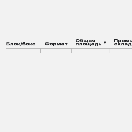
Общая
Пром
Блок/бокс
Формат
площадь
склад