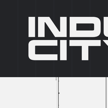
IC SELECT
IC PRIVATE
ПАРКИ
5
ФОРМАТЫ
6
ГЛАВНАЯ
/
КАТАЛОГ ПАРКОВ
/
ICP ЕСИПОВО
/
ЕСИПОВО 3
/
БЛОК A БОКС 4
НАЗАД В КАТАЛОГ
БЛОК
A
БОКС
4
1335,01
2
М