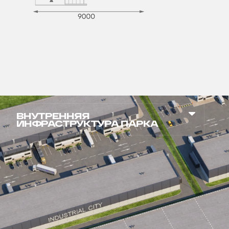
ВНУТРЕННЯЯ
ИНФРАСТРУКТУРА ПАРКА
Кафе
Лаундж-зона
Смартофисы
Электрозаправка
Баскетбольная
Зона воркаута
площадка