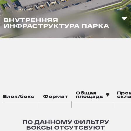
ВНУТРЕННЯЯ
ИНФРАСТРУКТУРА ПАРКА
Баскетбольная площадка
Зона воркаута
Общая
Про
Блок/бокс
Формат
площадь
скла
ПО ДАННОМУ ФИЛЬТРУ
БОКСЫ ОТСУТСВУЮТ