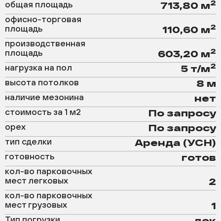
2
общая площадь
713,80 м
офисно-торговая
2
площадь
110,60 м
производственная
2
площадь
603,20 м
2
нагрузка на пол
5 т/м
высота потолков
8 м
наличие мезонина
нет
стоимость за 1 м2
По запросу
орех
По запросу
тип сделки
Аренда (УСН)
готовность
готов
кол-во парковочных
мест легковых
2
кол-во парковочных
мест грузовых
1
Тип погрузки
док