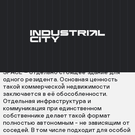
+7 (495) 215 03 95
0
EN
ГЛАВНАЯ
/
ФОРМАТЫ
/
SPACE
ФОРМАТ
__SPACE
SPACE – отдельно стоящее здание для
одного резидента. Основная ценность
такой коммерческой̆ недвижимости
заключается в её обособленности.
Отдельная инфраструктура и
коммуникация при единственном
собственнике делает такой формат
полностью автономным - не зависящим от
соседей. В том числе подходит для особой