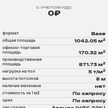
С УЧЕТОМ НДС
0₽
формат
Base
2
общая площадь
1042.05 м
офисно-торговая
2
площадь
170.32 м
производственная
2
площадь
871.73 м
2
нагрузка на пол
5 т/м
высота потолков
8 м
наличие мезонина
нет
стоимость за 1 м2
По запросу
орех
По запросу
тип сделки
Аренда (НДС 22%)