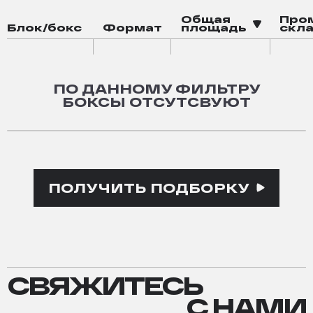
Робот-мойка
Общая
Про
Блок/бокс
Формат
площадь
скла
Электрозаправка
Площадка для посадки грузовых дронов
ПО ДАННОМУ ФИЛЬТРУ
БОКСЫ ОТСУТСВУЮТ
ПОЛУЧИТЬ ПОДБОРКУ
СВЯЖИТЕСЬ
СВЯЖИТЕСЬ
С
__ С НАМИ