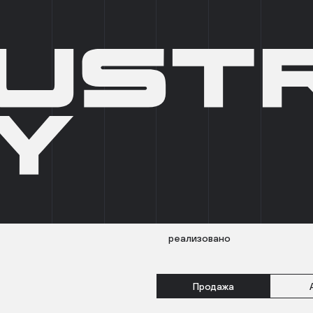
О КОМПАНИИ
БРОКЕРАМ
АРТ-ПРОСТРАНСТВА
НОВО
INDUSTRIAL CITY КЛЮЧ
БЛОК A
604.91 
реализовано
Продажа