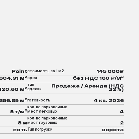
стоимость за 1 м2
Point
145 000₽
2
2
орех
604.91 м
без НДС 160 ₽/м
тип
Продажа / Аренда (НДС
2
сделки
120.60 м
22%)
2
готовность
356.85 м
4 кв. 2026
кол-во парковочных
2
мест легковых
5 т/м
4
кол-во парковочных
мест грузовых
8 м
2
Тип погрузки
есть
ворота