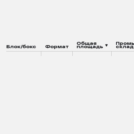
баскетбольная
зона воркаута
площадка
магазин
кафе
смарт-офисы
Общая
Пром
Блок/бокс
Формат
площадь
склад