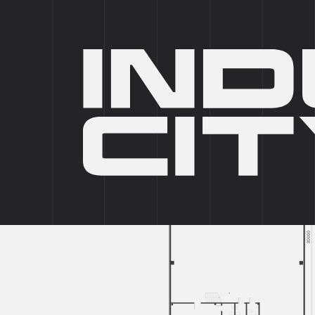
IC SELECT
IC PRIVATE
ПАРКИ
5
ФОРМАТЫ
6
ГЛАВНАЯ
/
КАТАЛОГ ПАРКОВ
/
КЛЮЧ
/
БЛОК A БОКС 6
НАЗАД В КАТАЛОГ
БЛОК
A
БОКС
6
604.91
2
М