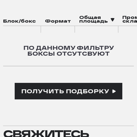
магазин
кафе
Общая
Про
Блок/бокс
Формат
площадь
скла
смарт-офисы
ПО ДАННОМУ ФИЛЬТРУ
БОКСЫ ОТСУТСВУЮТ
ПОЛУЧИТЬ ПОДБОРКУ
СВЯЖИТЕСЬ
СВЯЖИТЕСЬ