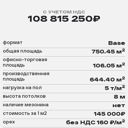
С УЧЕТОМ НДС
108 815 250₽
формат
Base
2
общая площадь
750.45 м
офисно-торговая
2
площадь
106.05 м
производственная
2
площадь
644.40 м
2
нагрузка на пол
5 т/м
высота потолков
8 м
наличие мезонина
нет
стоимость за 1 м2
145 000₽
2
орех
без НДС 160 ₽/м