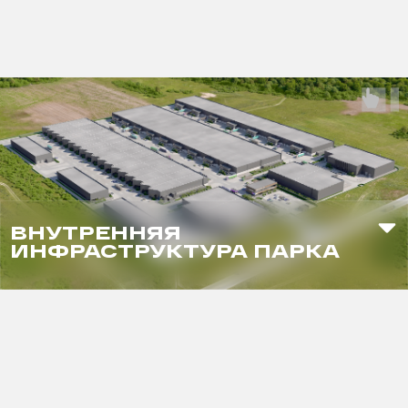
ВНУТРЕННЯЯ
ИНФРАСТРУКТУРА ПАРКА
робот-мойка
электрозаправка
баскетбольная площадка
зона воркаута